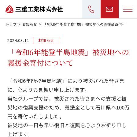
トップ
お知らせ
「令和6年能登半島地震」被災地への義援金寄付について
>
>
お見積もり・
2024.03.11
お知らせ
「令和6年能登半島地震」被災地への
0436-37-6518
義援金寄付について
受付時間：平日 9:00～17:00
「令和6年能登半島地震」により被災された皆さま
制作実績
に、心よりお見舞い申し上げます。
当社グループでは、被災された皆さまへの支援と被
メンテナンス
災地の復興支援のため、義援金として石川県へ100万
円を寄付いたしました。
会社情報
被災地の一日も早い復旧と復興を心よりお祈り申し
採用情報
上げます。